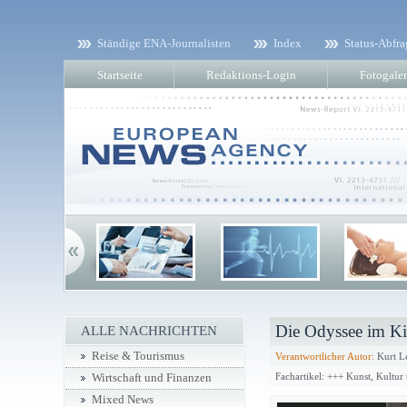
Ständige ENA-Journalisten
Index
Status-Abfra
Startseite
Redaktions-Login
Fotogaler
Die Odyssee im K
ALLE NACHRICHTEN
Reise & Tourismus
Verantwortlicher Autor:
Kurt L
Fachartikel: +++ Kunst, Kultu
Wirtschaft und Finanzen
Mixed News